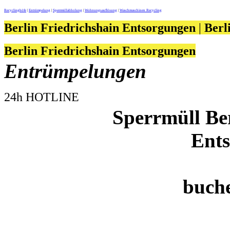
Recyclinghöfe
|
Entrümpelung
|
Sperrmüllabholung
|
Wohnungsauflösung
|
Waschmaschinen Recycling
Berlin Friedrichshain Entsorgungen
|
Berl
Berlin Friedrichshain Entsorgungen
Entrümpelungen
24h HOTLINE
Sperrmüll Ber
Ent
buch