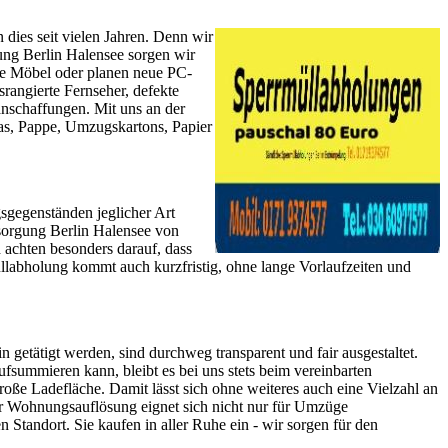
dies seit vielen Jahren. Denn wir
ng Berlin Halensee sorgen wir
eue Möbel oder planen neue PC-
rangierte Fernseher, defekte
nschaffungen. Mit uns an der
fas, Pappe, Umzugskartons, Papier
sgegenständen jeglicher Art
tsorgung Berlin Halensee von
 achten besonders darauf, dass
labholung kommt auch kurzfristig, ohne lange Vorlaufzeiten und
getätigt werden, sind durchweg transparent und fair ausgestaltet.
summieren kann, bleibt es bei uns stets beim vereinbarten
roße Ladefläche. Damit lässt sich ohne weiteres auch eine Vielzahl an
hr Wohnungsauflösung eignet sich nicht nur für Umzüge
tandort. Sie kaufen in aller Ruhe ein - wir sorgen für den