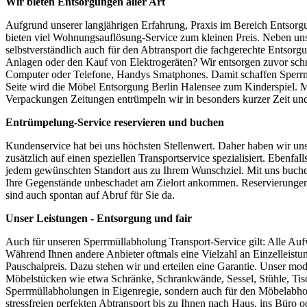
Wir bieten Entsorgungen aller Art
Aufgrund unserer langjährigen Erfahrung, Praxis im Bereich Entsorgu
bieten viel Wohnungsauflösung-Service zum kleinen Preis. Neben 
selbstverständlich auch für den Abtransport die fachgerechte Entsorg
Anlagen oder den Kauf von Elektrogeräten? Wir entsorgen zuvor schne
Computer oder Telefone, Handys Smatphones. Damit schaffen Sperrmü
Seite wird die Möbel Entsorgung Berlin Halensee zum Kinderspiel. Mo
Verpackungen Zeitungen entrümpeln wir in besonders kurzer Zeit und 
Entrümpelung-Service reservieren und buchen
Kundenservice hat bei uns höchsten Stellenwert. Daher haben wir un
zusätzlich auf einen speziellen Transportservice spezialisiert. Eben
jedem gewünschten Standort aus zu Ihrem Wunschziel. Mit uns buchen S
Ihre Gegenstände unbeschadet am Zielort ankommen. Reservierungen B
sind auch spontan auf Abruf für Sie da.
Unser Leistungen - Entsorgung und fair
Auch für unseren Sperrmüllabholung Transport-Service gilt: Alle Auf
Während Ihnen andere Anbieter oftmals eine Vielzahl an Einzelleistu
Pauschalpreis. Dazu stehen wir und erteilen eine Garantie. Unser mod
Möbelstücken wie etwa Schränke, Schrankwände, Sessel, Stühle, Tisc
Sperrmüllabholungen in Eigenregie, sondern auch für den Möbelabhol
stressfreien perfekten Abtransport bis zu Ihnen nach Haus, ins Büro