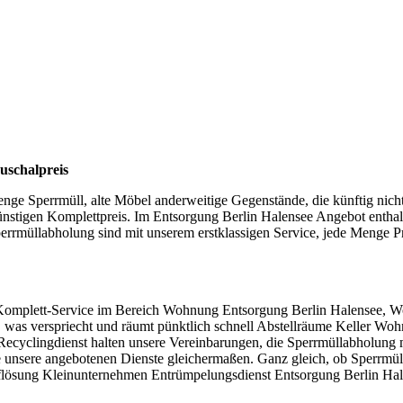
uschalpreis
ge Sperrmüll, alte Möbel anderweitige Gegenstände, die künftig nicht
günstigen Komplettpreis. Im Entsorgung Berlin Halensee Angebot enthal
rrmüllabholung sind mit unserem erstklassigen Service, jede Menge 
 Komplett-Service im Bereich Wohnung Entsorgung Berlin Halensee, 
t, was verspriecht und räumt pünktlich schnell Abstellräume Keller Wo
ecyclingdienst halten unsere Vereinbarungen, die Sperrmüllabholung m
 alle unsere angebotenen Dienste gleichermaßen. Ganz gleich, ob Sperr
lösung Kleinunternehmen Entrümpelungsdienst Entsorgung Berlin Halens