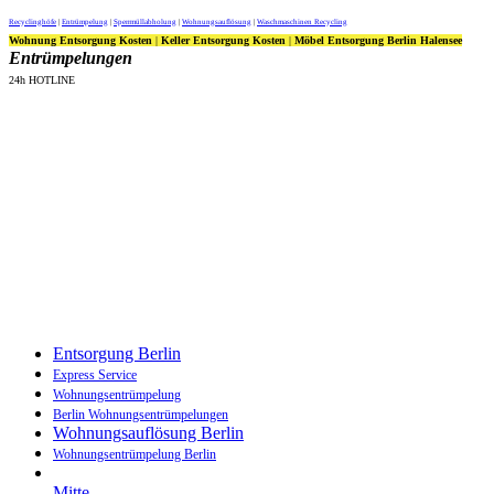
Recyclinghöfe
|
Entrümpelung
|
Sperrmüllabholung
|
Wohnungsauflösung
|
Waschmaschinen Recycling
Wohnung Entsorgung Kosten
|
Keller Entsorgung Kosten
|
Möbel Entsorgung Berlin Halensee
Entrümpelungen
24h HOTLINE
Entsorgung Berlin
Express Service
Wohnungsentrümpelung
Berlin Wohnungsentrümpelungen
Wohnungsauflösung Berlin
Wohnungsentrümpelung Berlin
Mitte