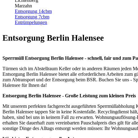
Lichtenberg
Marzahn
Entsorgung 14cbm
Entsorgung 7cbm
Entrümpelungen
Entsorgung Berlin Halensee
Sperrmüll Entsorgung Berlin Halensee - schnell, fair und zum Pa
Türmen sich im Abstellraum Keller oder in anderen Räumen jeden Men
Entsorgung Berlin Halensee bietet alle erforderlichen Arbeiten zum 
zum Abtransport und der Entsorgung beim BSR. Buchen Sie uns - Spe
Halensee für Ihnen da!
Entsorgung Berlin Halensee - Große Leistung zum kleinen Preis
Mit unserem perfekten fachgerecht ausgeführten Sperrmüllabholung
Berlin Halensee tappen Sie in keine Kostenfalle. Recyclingdienst häl
haben, sind bei uns in keinem Fall zu erwarten. Wohnungsauflösung-R
erhalten Sie dauerhaft zum vereinbarten Pauschalpreis dies gilt für
sonstige Dinge des Alltags entsorgt werden müssen: Ihr Wohnungsauf