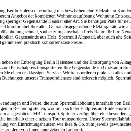
ng Berlin Halensee beauftragt uns inzwischen eine Vielzahl an Kunden 
unserem Angebot der kompletten Wohnungsauflösung Wohnung Entsorgu
ung sperriger Gegenstände Hausrat aller Art. Sie benötigen Platz für n
ll komfortabel Ihre alten Gebrauchsgegenstände Elektrogeräte wie aus
llabholung schnell, sauber zum pauschalen Preis Raum für Ihre Neua
biliar, Gegenstände aus Holz, Sperrmüll Altmetall, aber auch alte So
garantieren praktisch konkurrenzlose Preise.
s neben der Entsorgung Berlin Halensee und der Entsorgung von Alltag
falls zum Pauschalpreis transportieren Ihre Gegenstände im Großraum En
ie einen erstklassigen Service. Wir transportieren praktisch alles und
uchungen unseres Transportdienstes sind jederzeit möglich. Sperrmül
wendungen und Preise, die zum Sperrmüllabholung innerhalb von Berlin 
ngen in Rechnung stellen, wodurch sich der Endpreis am Ende enorm auf
ern ausgestatteter MB Transport-Sprinter verfügt über eine besonders g
he innerhalb einer einzigen Tour transportieren. Unser Sperrmüllabfu
ung von Einrichtungshäusern wie Ikea & Co. zum jeweils gewünschten S
 oder zu dem von Ihnen angegebenen Lieferort.